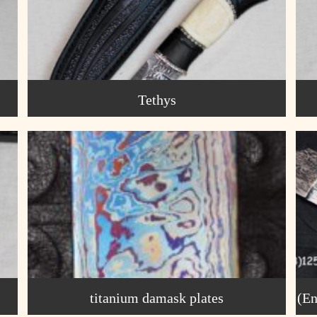
Tethys
titanium damask plates
(En