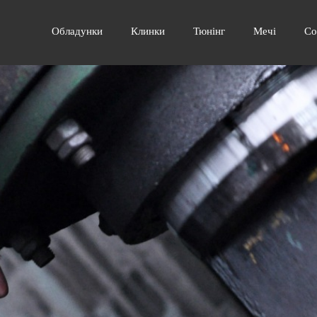
Обладунки
Клинки
Тюнінг
Мечі
Со