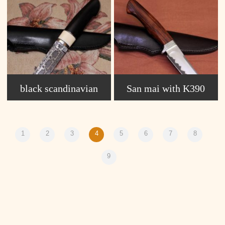
black scandinavian
San mai with K390
1
2
3
4
5
6
7
8
9