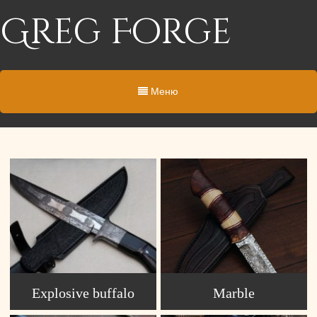
Greg Forge
Меню
Explosive buffalo
Marble