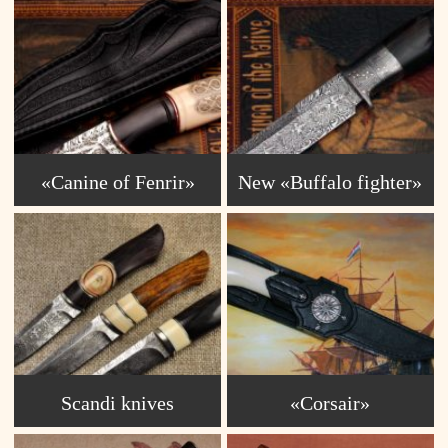
«Canine of Fenrir»
New «Buffalo fighter»
Scandi knives
«Corsair»