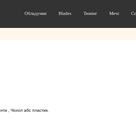
Обладунки
Blades
Тюнінг
Мечі
С
инти , Чохол абс пластик.