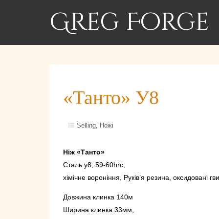
Greg Forge
«Танто» У8
Selling
,
Ножі
Ніж «Танто»
Сталь у8, 59-60hrc,
хімічне вороніння, Руків’я резина, оксидовані гв
Довжина клинка 140м
Ширина клинка 33мм,