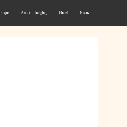
окири
Artistic forging
Ножі
Язык