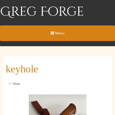
Greg Forge
Menu
keyhole
Ножі