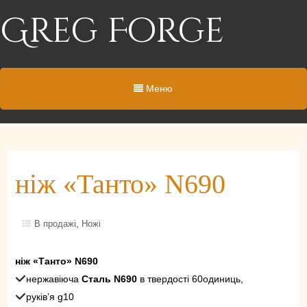
Greg Forge
Меню
ніж «Танто» N690
В продажі
,
Ножі
ніж «Танто» N690
нержавіюча
Сталь N690
в твердості 60одиниць,
руків’я g10