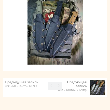
Предыдущая запись
Следующая
запись
ніж «МП-Танто» N690
ніж «Танто» х12мф