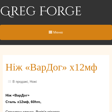
Greg Forge
Меню
Ніж «ВарДог» х12мф
В продажі
,
Ножі
Ніж «ВарДог»
Сталь х12мф, 60hrc,
Стоунвош клинка, Руків’я мікарта.